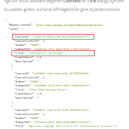
İlgili API ‘da bu alanların değerleri
CourseId
ve
Title
olduğu için ben
bu şekilde girdim, siz kendi API bilgilerinize göre düzenlemelisiniz.