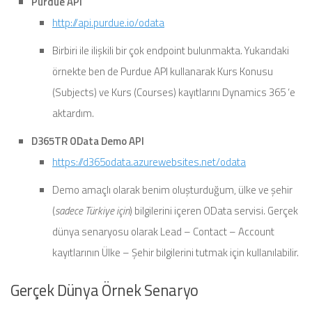
Purdue API
http://api.purdue.io/odata
Birbiri ile ilişkili bir çok endpoint bulunmakta. Yukarıdaki
örnekte ben de Purdue API kullanarak Kurs Konusu
(Subjects) ve Kurs (Courses) kayıtlarını Dynamics 365 ‘e
aktardım.
D365TR OData Demo API
https://d365odata.azurewebsites.net/odata
Demo amaçlı olarak benim oluşturduğum, ülke ve şehir
(
sadece Türkiye için
) bilgilerini içeren OData servisi. Gerçek
dünya senaryosu olarak Lead – Contact – Account
kayıtlarının Ülke – Şehir bilgilerini tutmak için kullanılabilir.
Gerçek Dünya Örnek Senaryo