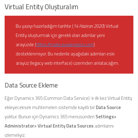
Virtual Entity Oluşturalım
Bu yazıyı hazırladığım tarihte (
14 Haziran 2020
) Virtual
Entity oluşturmak için gerekli olan adımlar yeni
arayüzde (
https://make.powerapps.com
)
desteklenmiyor. Bu nedenle aşağıdaki adımları eski
arayüz (legacy web interface) üzerinden anlatacağım.
Data Source Ekleme
Eğer Dynamics 365 (Common Data Service) ‘e ilk kez Virtual Entity
ekleyeceksek muhtemelen sistemde kayıtlı bir
Data Source
yoktur. Bunun için Dynamics 365 menüsünden
Settings>
Administrator> Virtual Entity Data Sources
adımlarını
izlemeliyiz.