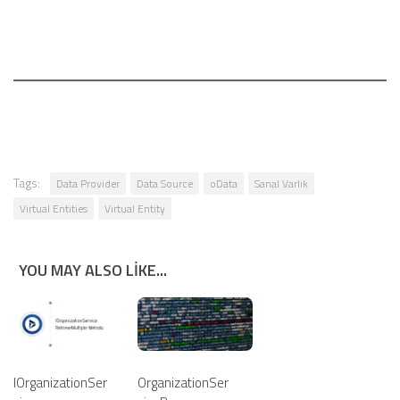
Tags:
Data Provider
Data Source
oData
Sanal Varlık
Virtual Entities
Virtual Entity
YOU MAY ALSO LIKE...
IOrganizationSer
OrganizationSer