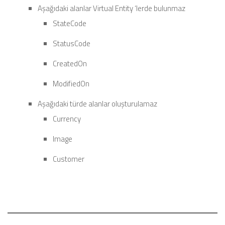
Aşağıdaki alanlar Virtual Entity ‘lerde bulunmaz
StateCode
StatusCode
CreatedOn
ModifiedOn
Aşağıdaki türde alanlar oluşturulamaz
Currency
Image
Customer