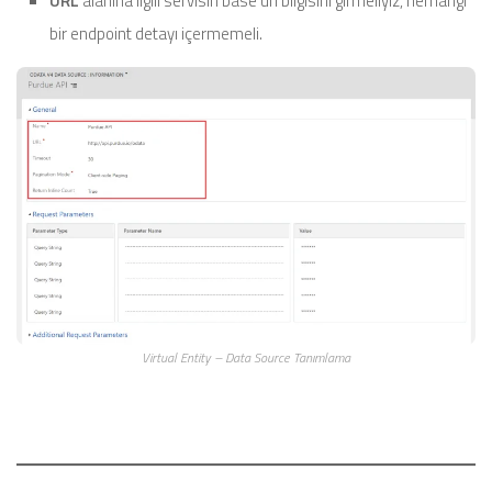
URL
alanına ilgili servisin base url bilgisini girmeliyiz, herhangi
bir endpoint detayı içermemeli.
Virtual Entity – Data Source Tanımlama