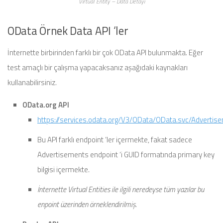
Virtual Entity – Data Detayı
OData Örnek Data API ‘ler
İnternette birbirinden farklı bir çok OData API bulunmakta. Eğer
test amaçlı bir çalışma yapacaksanız aşağıdaki kaynakları
kullanabilirsiniz.
OData.org API
https://services.odata.org/V3/OData/OData.svc/Advertis
Bu API farklı endpoint ‘ler içermekte, fakat sadece
Advertisements endpoint ‘i GUID formatında primary key
bilgisi içermekte.
İnternette Virtual Entities ile ilgili neredeyse tüm yazılar bu
enpoint üzerinden örneklendirilmiş.