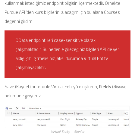
kullanmak istediğimiz endpoint bilgisini içermektedir. Örnekte
Purdue API ‘den kurs bilgilerini alacağım için bu alana Courses
değerini girdim.
OData endpoint ‘leri case-sensitive olarak
çalışmaktadır. Bu nedenle gireceğiniz bilgileri API ‘de yer
aldığı gibi girmelisiniz, aksi durumda Virtual Entity
çalışmayacaktır.
Save (Kaydet) butonu ile Virtual Entity ‘i oluşturup,
Fields
(
Alanlar
)
bölümüne giriyoruz.
Virtual Entity – Alanlar