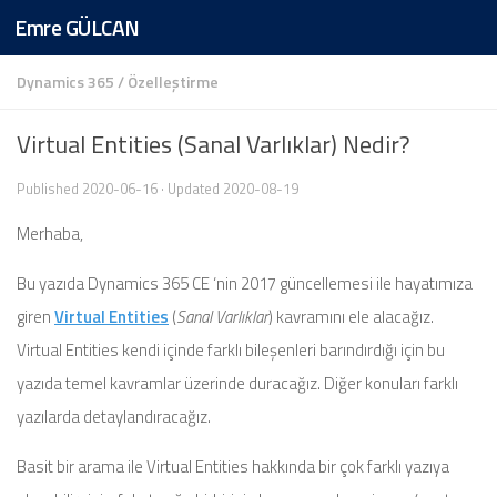
Emre GÜLCAN
Skip to content
Dynamics 365
/
Özelleştirme
Virtual Entities (Sanal Varlıklar) Nedir?
Published
2020-06-16
· Updated
2020-08-19
Merhaba,
Bu yazıda Dynamics 365 CE ‘nin 2017 güncellemesi ile hayatımıza
giren
Virtual Entities
(
Sanal Varlıklar
) kavramını ele alacağız.
Virtual Entities kendi içinde farklı bileşenleri barındırdığı için bu
yazıda temel kavramlar üzerinde duracağız. Diğer konuları farklı
yazılarda detaylandıracağız.
Basit bir arama ile Virtual Entities hakkında bir çok farklı yazıya