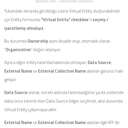
Dynamics 365 – Virtual Entity Oluşturma
Yukarıdaki ekranda görüldüğü üzere Virtual Entity oluşturabilmek
için Entity formunda
“Virtual Entity” checkbox ‘ı seçmiş /
işaretlemiş olmalıyız
.
Bu durumda
Ownership
alanı disable olup, otomatik olarak
“
Organization
” değeri atanıyor.
Ayrıca diğer entity tanımlamalarında olmayan,
Data Source
,
External Name
ve
External Collection Name
alanları görünür hale
geliyor.
Data Source
olarak, önceki adımda tanımladığımız ya da sistemde
daha önce tanımlı olan Data Source bilgisi seçilmeli, aksi durumda
Virtual Entity çalışmayacaktır.
External Name
ve
External Collection Name
alanları ilgili API ‘de