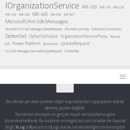
IOrganizationService
MB-200
MB-210
MB-220
MB-400
MB-230
MB-240
MB-600
MB-901
Microsoft.Xrm.Sdk.Messages
Microsoft.Xrm.Sdk.Messages.DeleteRequest
Microsoft Learning
Optimistic Concurrency
OptionSet
OptionSetValue
OrganizationServiceProxy
Pearson
Power Platform
UpdateRequest
VUE
RowVersion
Xrm.Sdk.Messages.ExecuteMultipleRequest
XrmToolBox
Bu sitede yer alan içerikler diğer kaynaklardan copy/paste olarak
alınmış yazılar değildir.
Tamamen deneyim ve gerçek hayat senaryolarına göre
düzenlenmektedir. Bu nedenle emregulcan.com sıradan bir kaynak
değil,
XLog
(e
X
perience b
L
og) olarak isimlendirdiğim bir konseptte