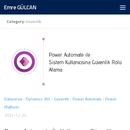
Emre GÜLCAN
Skip to content
Category:
Güvenlik
Dataverse
/
Dynamics 365
/
Güvenlik
/
Power Automate
/
Power
Platform
2021-12-24