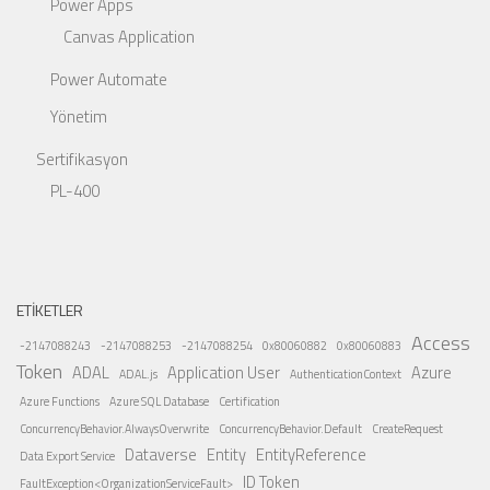
Power Apps
Canvas Application
Power Automate
Yönetim
Sertifikasyon
PL-400
ETIKETLER
Access
-2147088243
-2147088253
-2147088254
0x80060882
0x80060883
Token
ADAL
Application User
Azure
ADAL.js
AuthenticationContext
Azure Functions
Azure SQL Database
Certification
ConcurrencyBehavior.AlwaysOverwrite
ConcurrencyBehavior.Default
CreateRequest
Dataverse
Entity
EntityReference
Data Export Service
ID Token
FaultException<OrganizationServiceFault>