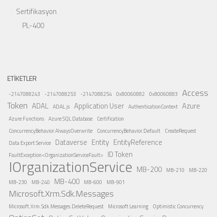
Sertifikasyon
PL-400
ETIKETLER
Access
-2147088243
-2147088253
-2147088254
0x80060882
0x80060883
Token
ADAL
Application User
Azure
ADAL.js
AuthenticationContext
Azure Functions
Azure SQL Database
Certification
ConcurrencyBehavior.AlwaysOverwrite
ConcurrencyBehavior.Default
CreateRequest
Dataverse
Entity
EntityReference
Data Export Service
ID Token
FaultException<OrganizationServiceFault>
IOrganizationService
MB-200
MB-210
MB-220
MB-400
MB-230
MB-240
MB-600
MB-901
Microsoft.Xrm.Sdk.Messages
Microsoft.Xrm.Sdk.Messages.DeleteRequest
Microsoft Learning
Optimistic Concurrency