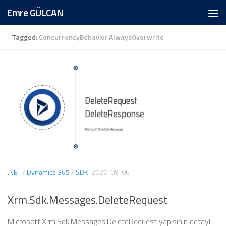
Emre GÜLCAN
Skip to content
Tagged:
ConcurrencyBehavior.AlwaysOverwrite
.NET
/
Dynamics 365
/
SDK
2020-09-06
Xrm.Sdk.Messages.DeleteRequest
Microsoft.Xrm.Sdk.Messages.DeleteRequest yapısının detaylı