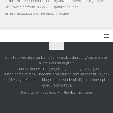
OptionSet
OptionSetValue
OrganizationServiceProxy
Pearson
Power Platform
UpdateRequest
VUE
RowVersion
Xrm.Sdk.Messages.ExecuteMultipleRequest
XrmToolBox
Bu sitede yer alan içerikler diğer kaynaklardan copy/paste olarak
alınmış yazılar değildir.
Tamamen deneyim ve gerçek hayat senaryolarına göre
düzenlenmektedir. Bu nedenle emregulcan.com sıradan bir kaynak
değil,
XLog
(e
X
perience b
L
og) olarak isimlendirdiğim bir konseptte
içerik üretmektedir.
Powered by
- Designed with the
Hueman theme