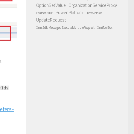
OptionSetValue
OrganizationServiceProxy
Power Platform
Pearson VUE
RowVersion
UpdateRequest
Xrm.Sdk.Messages.ExecuteMultipleRequest
XrmToolBox
a
mIds
eters-