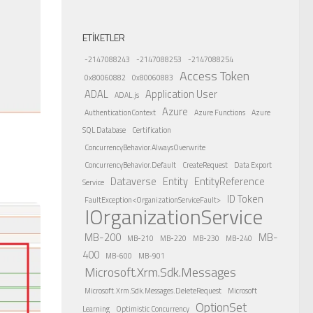
ETIKETLER
-2147088243
-2147088253
-2147088254
Access Token
0x80060882
0x80060883
ADAL
Application User
ADAL.js
Azure
AuthenticationContext
Azure Functions
Azure
SQL Database
Certification
ConcurrencyBehavior.AlwaysOverwrite
ConcurrencyBehavior.Default
CreateRequest
Data Export
Dataverse
Entity
EntityReference
Service
ID Token
FaultException<OrganizationServiceFault>
IOrganizationService
MB-200
MB-
MB-210
MB-220
MB-230
MB-240
400
MB-600
MB-901
Microsoft.Xrm.Sdk.Messages
Microsoft.Xrm.Sdk.Messages.DeleteRequest
Microsoft
OptionSet
Learning
Optimistic Concurrency