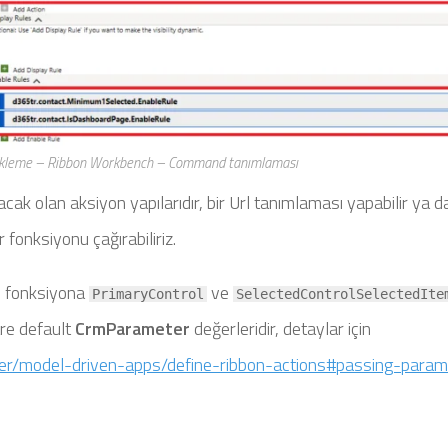
 Ekleme – Ribbon Workbench – Command tanımlaması
lışacak olan aksiyon yapılarıdır, bir Url tanımlaması yapabilir ya d
fonksiyonu çağırabiliriz.
ve fonksiyona
ve
PrimaryControl
SelectedControlSelectedIte
tre default
CrmParameter
değerleridir, detaylar için
per/model-driven-apps/define-ribbon-actions#passing-param