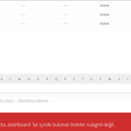
 Listesi – Özel Buton Ekleme
, dashboard ‘lar içinde bulunan listeler subgrid değil,