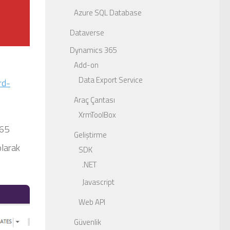
Azure SQL Database
Dataverse
Dynamics 365
Add-on
Data Export Service
rd-
Araç Çantası
XrmToolBox
365
Geliştirme
olarak
SDK
.NET
Javascript
Web API
Güvenlik