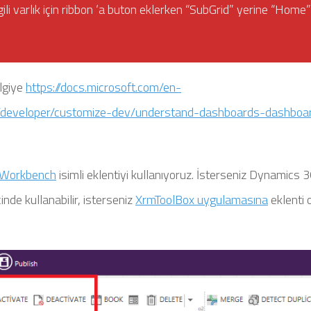
i varlık için ribbon ‘a buton eklerken “SubGrid” yerine “Home”
ilgiye
https://docs.microsoft.com/en-
developer/customize-dev/understand-dashboards-dashboa
 Workbench
isimli eklentiyi kullanıyoruz. İsterseniz Dynamics 
nde kullanabilir, isterseniz
XrmToolBox uygulamasına
eklenti 