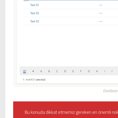
Dashboard
Bu konuda dikkat etmemiz gereken en önemli nokta