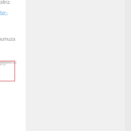
iriz.
ter-
yonumuza