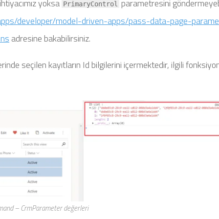
ihtiyacımız yoksa
parametresini göndermeyebil
PrimaryControl
rapps/developer/model-driven-apps/pass-data-page-parame
ons
adresine bakabilirsiniz.
nde seçilen kayıtların Id bilgilerini içermektedir, ilgili fonksi
and – CrmParameter değerleri