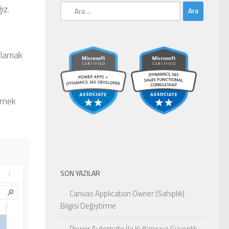
Arama:
ız.
ırlamak
örnek
SON YAZILAR
Canvas Application Owner (Sahiplik)
Bilgisi Değiştirme
Power Automate İle Kullanıcıya Güvenlik