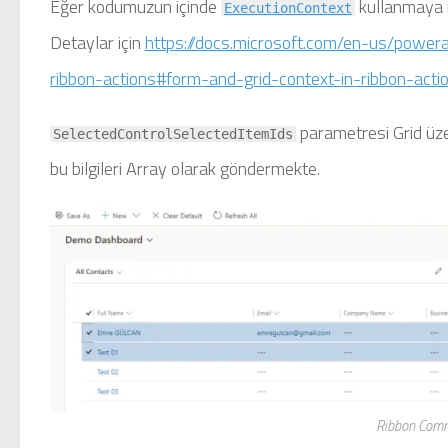
Eğer kodumuzun içinde
kullanmaya 
ExecutionContext
Detaylar için
https://docs.microsoft.com/en-us/powe
ribbon-actions#form-and-grid-context-in-ribbon-acti
parametresi Grid üzeri
SelectedControlSelectedItemIds
bu bilgileri Array olarak göndermekte.
Ribbon Comm