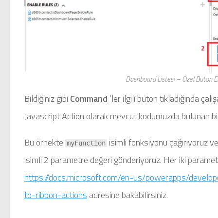
Dashboard Listesi – Özel Buton
Bildiğiniz gibi
Command
‘ler ilgili buton tıkladığında ça
Javascript Action olarak mevcut kodumuzda bulunan bir 
Bu örnekte
isimli fonksiyonu çağırıyoruz 
myFunction
isimli 2 parametre değeri gönderiyoruz. Her iki parame
https://docs.microsoft.com/en-us/powerapps/develo
to-ribbon-actions
adresine bakabilirsiniz.