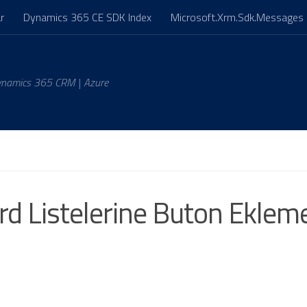
r
Dynamics 365 CE SDK Index
Microsoft.Xrm.Sdk.Messages 
ynamics 365 CRM | Azure
d Listelerine Buton Eklem