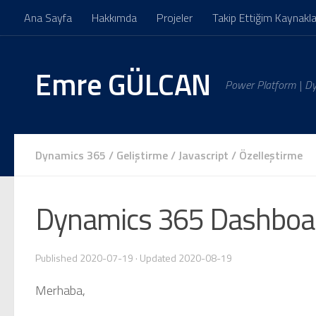
Ana Sayfa
Hakkımda
Projeler
Takip Ettiğim Kaynakla
Skip to content
Emre GÜLCAN
Power Platform | D
Dynamics 365
/
Geliştirme
/
Javascript
/
Özelleştirme
Dynamics 365 Dashboar
Published
2020-07-19
· Updated
2020-08-19
Merhaba,