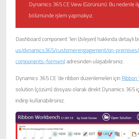
Dynamics 365 CE View (Görünüm). Bu nedenle ilgil
bölümünde işlem yapmalıyız.
Dashboard component ‘leri (
bileşen
) hakkında detaylı b
us/dynamics365/customerengagement/on-premises/
components-formxml
adresinden ulaşabilirsiniz.
Dynamics 365 CE ‘de ribbon düzenlemeleri için
Ribbon
solution (çözüm) dosyası olarak direkt Dynamics 365 içi
indirip kullanabilirsiniz.