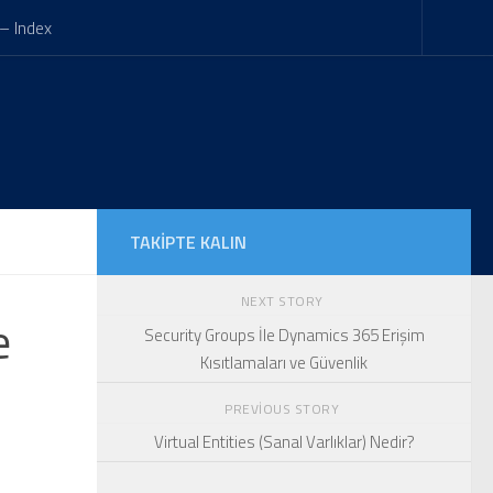
– Index
TAKIPTE KALIN
NEXT STORY
e
Security Groups İle Dynamics 365 Erişim
Kısıtlamaları ve Güvenlik
PREVIOUS STORY
Virtual Entities (Sanal Varlıklar) Nedir?