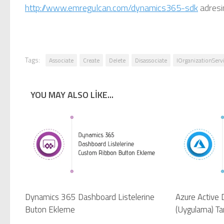
http://www.emregulcan.com/dynamics365-sdk
adresin
Tags:
Associate
Create
Delete
Disassociate
IOrganizationServ
YOU MAY ALSO LIKE...
Dynamics 365 Dashboard Listelerine
Azure Active D
Buton Ekleme
(Uygulama) T