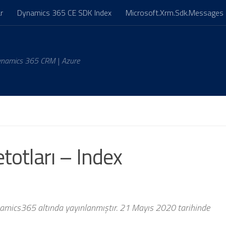
r
Dynamics 365 CE SDK Index
Microsoft.Xrm.Sdk.Messages 
ynamics 365 CRM | Azure
totları – Index
ics365 altında yayınlanmıştır. 21 Mayıs 2020 tarihinde