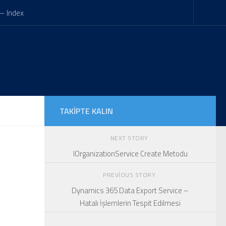
– Index
TAKIPTE KALIN
NEXT STORY
IOrganizationService Create Metodu
PREVIOUS STORY
Dynamics 365 Data Export Service –
Hatalı İşlemlerin Tespit Edilmesi