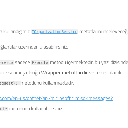
a kullandığımız
metotlarını inceleyeceği
IOrganizationService
ğlantılar üzerinden ulaşabilirsiniz.
sadece
metodu içermektedir, bu yazı dizisinde
ervice
Execute
n bize sunmuş olduğu
Wrapper metotlardır
ve temel olarak
metodunu kullanmaktadır.
request);
oft.com/en-us/dotnet/api/microsoft.crm.sdk.messages?
metodunu kullanabilirsiniz.
ute