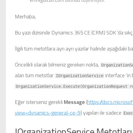
Merhaba,
Bu yazı dizisinde Dynamics 365 CE (CRM) SDK ‘da sıkç
İlgili tüm metotlara ayrı ayrı yazılar halinde aşağıdaki ba
Öncelikli olarak bilmeniz gereken nokta,
OrganizationS
alan tüm metotlar
interface ‘i
IOrganizationService
OrganizationService.Execute(OrganizationRequest 
Eğer isterseniz gerekli
Message
(
https://docs.micros
view=dynamics-general-ce-9
) yapıları ile sadece
Exec
IOrganizationService Metotları