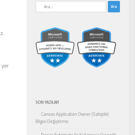
Arama:
z.
 yer
SON YAZILAR
Canvas Application Owner (Sahiplik)
Bilgisi Değiştirme
Power Automate İle Kullanıcıya Güvenlik