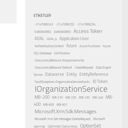
ETIKETLER
-2147088243
-2147088253
-2147088254
Access Token
0x80060882
0x80060883
ADAL
Application User
ADAL.js
Azure
AuthenticationContext
Azure Functions
Azure
SQL Database
Certification
ConcurrencyBehavior.AlwaysOverwrite
ConcurrencyBehavior.Default
CreateRequest
Data Export
Dataverse
Entity
EntityReference
Service
ID Token
FaultException<OrganizationServiceFault>
IOrganizationService
MB-200
MB-
MB-210
MB-220
MB-230
MB-240
400
MB-600
MB-901
Microsoft.Xrm.Sdk.Messages
Microsoft.Xrm.Sdk.Messages.DeleteRequest
Microsoft
OptionSet
Learning
Optimistic Concurrency