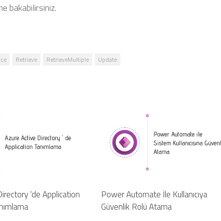
e bakabilirsiniz.
ice
Retrieve
RetrieveMultiple
Update
irectory ‘de Application
Power Automate İle Kullanıcıya
anımlama
Güvenlik Rolü Atama