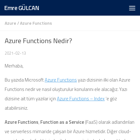
Emre GÜLCAN
Skip to content
Azure
/
Azure Functions
Azure Functions Nedir?
2021-02-13
Merhaba,
Bu yazıda Microsoft
Azure Functions
yazı dizisinin ilki olan Azure
Functions nedir ve nasıl oluşturulur konularını ele alacağız. Yazı
dizisine ait tüm yazılar için
Azure Functions – Index
‘e göz
atabilirsiniz.
Azure Functions
,
Function as a Service
(FaaS) olarak adlandırılan
ve serverless mimaride çalışan bir Azure hizmetidir. Diğer cloud-