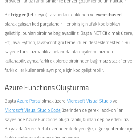
provider ‘lar da farklı isimler ile benzer çözümler bulunmaktadır.
Bir
trigger
(tetikleyici) tarafından tetiklenen ve
event-based
olarak çalışan kod parçalarıdır. Her bir iş için ufak kod blokları
geliştirip, bunları birbirine bağlayabiliriz. Başta .NET C# olmak üzere,
F#, Java, Python, JavaScript gibi temel dilleri desteklemektedir. Bu
sayede farklı uzmanlık alanlarında olan kişiler bu hizmeti
kullanabilir, ayrıca farklı ekiplerde birbirinden bağımsız stack ‘ler ve
farklı diller kullanarak aynı proje için kod geliştirebilir.
Azure Functions Oluşturma
Başta
Azure Portal
olmak üzere
Microsoft Visual Studio
ve
Microsoft Visual Studio Code
üzerinden de gerekli add-on ‘lar
sayesinde Azure Functions oluşturabilir, bunları deploy edebiliriz.
Bu yazıda Azure Portal üzerinden ilerleyeceğiz, diğer yöntemler için
farklı yazılar hazırlamayı düşünüyorum.