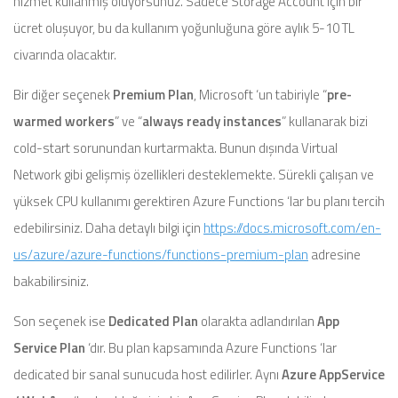
hizmet kullanmış oluyorsunuz. Sadece Storage Account için bir
ücret oluşuyor, bu da kullanım yoğunluğuna göre aylık 5-10 TL
civarında olacaktır.
Bir diğer seçenek
Premium Plan
, Microsoft ‘un tabiriyle “
pre-
warmed workers
” ve “
always ready instances
” kullanarak bizi
cold-start sorunundan kurtarmakta. Bunun dışında Virtual
Network gibi gelişmiş özellikleri desteklemekte. Sürekli çalışan ve
yüksek CPU kullanımı gerektiren Azure Functions ‘lar bu planı tercih
edebilirsiniz. Daha detaylı bilgi için
https://docs.microsoft.com/en-
us/azure/azure-functions/functions-premium-plan
adresine
bakabilirsiniz.
Son seçenek ise
Dedicated Plan
olarakta adlandırılan
App
Service Plan
‘dır. Bu plan kapsamında Azure Functions ‘lar
dedicated bir sanal sunucuda host edilirler. Aynı
Azure AppService