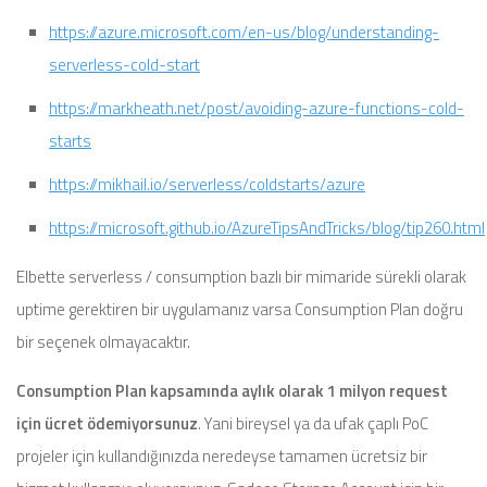
https://azure.microsoft.com/en-us/blog/understanding-
serverless-cold-start
https://markheath.net/post/avoiding-azure-functions-cold-
starts
https://mikhail.io/serverless/coldstarts/azure
https://microsoft.github.io/AzureTipsAndTricks/blog/tip260.html
Elbette serverless / consumption bazlı bir mimaride sürekli olarak
uptime gerektiren bir uygulamanız varsa Consumption Plan doğru
bir seçenek olmayacaktır.
Consumption Plan kapsamında aylık olarak 1 milyon request
için ücret ödemiyorsunuz
. Yani bireysel ya da ufak çaplı PoC
projeler için kullandığınızda neredeyse tamamen ücretsiz bir