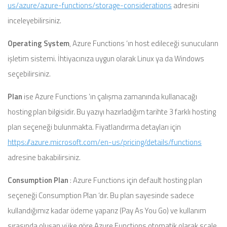
us/azure/azure-functions/storage-considerations
adresini
inceleyebilirsiniz.
Operating System
, Azure Functions ‘ın host edileceği sunucuların
işletim sistemi. İhtiyacınıza uygun olarak Linux ya da Windows
seçebilirsiniz.
Plan
ise Azure Functions ‘ın çalışma zamanında kullanacağı
hosting plan bilgisidir. Bu yazıyı hazırladığım tarihte 3 farklı hosting
plan seçeneği bulunmakta. Fiyatlandırma detayları için
https://azure.microsoft.com/en-us/pricing/details/functions
adresine bakabilirsiniz.
Consumption Plan
: Azure Functions için default hosting plan
seçeneği Consumption Plan ‘dır. Bu plan sayesinde sadece
kullandığımız kadar ödeme yaparız (Pay As You Go) ve kullanım
sırasında oluşan yüke göre Azure Functions otomatik olarak scale