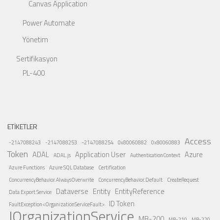
Canvas Application
Power Automate
Yönetim
Sertifikasyon
PL-400
ETIKETLER
Access
-2147088243
-2147088253
-2147088254
0x80060882
0x80060883
Token
ADAL
Application User
Azure
ADAL.js
AuthenticationContext
Azure Functions
Azure SQL Database
Certification
ConcurrencyBehavior.AlwaysOverwrite
ConcurrencyBehavior.Default
CreateRequest
Dataverse
Entity
EntityReference
Data Export Service
ID Token
FaultException<OrganizationServiceFault>
IOrganizationService
MB-200
MB-210
MB-220