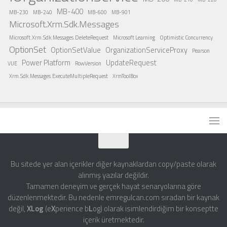
MB-400
MB-230
MB-240
MB-600
MB-901
Microsoft.Xrm.Sdk.Messages
Microsoft.Xrm.Sdk.Messages.DeleteRequest
Microsoft Learning
Optimistic Concurrency
OptionSet
OptionSetValue
OrganizationServiceProxy
Pearson
Power Platform
UpdateRequest
VUE
RowVersion
Xrm.Sdk.Messages.ExecuteMultipleRequest
XrmToolBox
Bu sitede yer alan içerikler diğer kaynaklardan copy/paste olarak
alınmış yazılar değildir.
Tamamen deneyim ve gerçek hayat senaryolarına göre
düzenlenmektedir. Bu nedenle emregulcan.com sıradan bir kaynak
değil,
XLog
(e
X
perience b
L
og) olarak isimlendirdiğim bir konseptte
içerik üretmektedir.