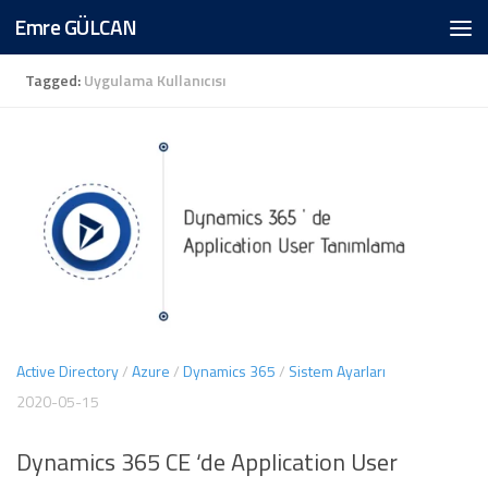
Emre GÜLCAN
Skip to content
Tagged:
Uygulama Kullanıcısı
Active Directory
/
Azure
/
Dynamics 365
/
Sistem Ayarları
2020-05-15
Dynamics 365 CE ‘de Application User