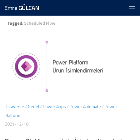
Emre GÜLCAN
Skip to content
Tagged:
Scheduled Flow
Dataverse
/
Genel
/
Power Apps
/
Power Automate
/
Power
Platform
2021-12-18