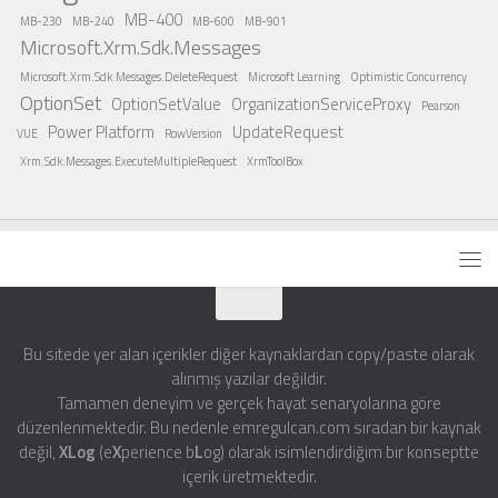
MB-400
MB-230
MB-240
MB-600
MB-901
Microsoft.Xrm.Sdk.Messages
Microsoft.Xrm.Sdk.Messages.DeleteRequest
Microsoft Learning
Optimistic Concurrency
OptionSet
OptionSetValue
OrganizationServiceProxy
Pearson
Power Platform
UpdateRequest
VUE
RowVersion
Xrm.Sdk.Messages.ExecuteMultipleRequest
XrmToolBox
Bu sitede yer alan içerikler diğer kaynaklardan copy/paste olarak
alınmış yazılar değildir.
Tamamen deneyim ve gerçek hayat senaryolarına göre
düzenlenmektedir. Bu nedenle emregulcan.com sıradan bir kaynak
değil,
XLog
(e
X
perience b
L
og) olarak isimlendirdiğim bir konseptte
içerik üretmektedir.