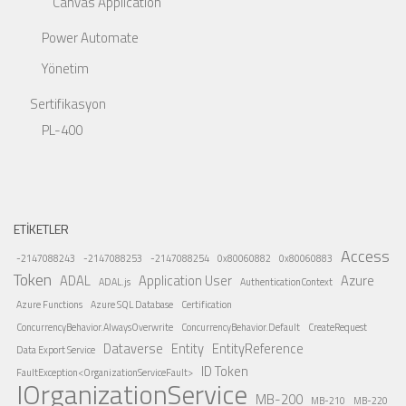
Canvas Application
Power Automate
Yönetim
Sertifikasyon
PL-400
ETIKETLER
Access
-2147088243
-2147088253
-2147088254
0x80060882
0x80060883
Token
ADAL
Application User
Azure
ADAL.js
AuthenticationContext
Azure Functions
Azure SQL Database
Certification
ConcurrencyBehavior.AlwaysOverwrite
ConcurrencyBehavior.Default
CreateRequest
Dataverse
Entity
EntityReference
Data Export Service
ID Token
FaultException<OrganizationServiceFault>
IOrganizationService
MB-200
MB-210
MB-220