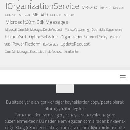
IOrganizationService
MB-200
MB-210
MB-220
MB-400
MB-230
MB-240
MB-600
MB-901
Microsoft.Xrm.Sdk.Messages
Microsoft.Xrm.Sdk.Messages.DeleteRequest
Microsoft Learning
Optimistic Concurrency
OptionSet
OptionSetValue
OrganizationServiceProxy
Pearson
Power Platform
UpdateRequest
VUE
RowVersion
Xrm.Sdk.Messages.ExecuteMultipleRequest
XrmToolBox
Bu sitede yer alan içerikler diğer kaynaklardan copy/paste olarak
alınmış yazılar değildir.
Tamamen deneyim ve gerçek hayat senaryolarına göre
düzenlenmektedir. Bu nedenle emregulcan.com sıradan bir kaynak
değil,
XLog
(e
X
perience b
L
og) olarak isimlendirdiğim bir konseptte