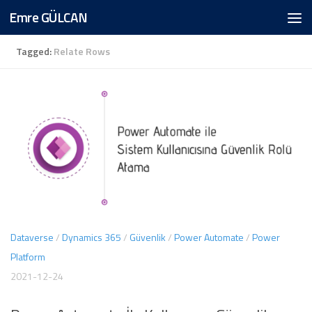
Emre GÜLCAN
Skip to content
Tagged:
Relate Rows
Dataverse
/
Dynamics 365
/
Güvenlik
/
Power Automate
/
Power
Platform
2021-12-24