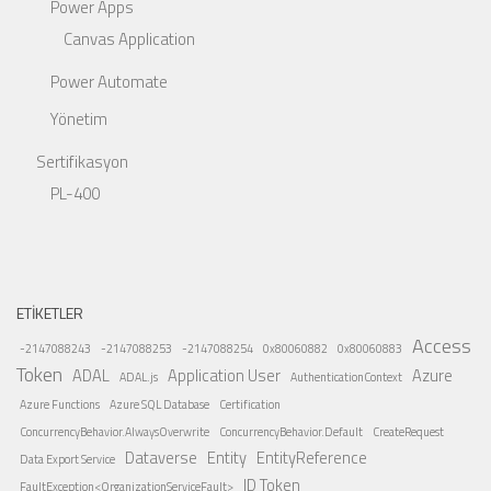
Power Apps
Canvas Application
Power Automate
Yönetim
Sertifikasyon
PL-400
ETIKETLER
Access
-2147088243
-2147088253
-2147088254
0x80060882
0x80060883
Token
ADAL
Application User
Azure
ADAL.js
AuthenticationContext
Azure Functions
Azure SQL Database
Certification
ConcurrencyBehavior.AlwaysOverwrite
ConcurrencyBehavior.Default
CreateRequest
Dataverse
Entity
EntityReference
Data Export Service
ID Token
FaultException<OrganizationServiceFault>