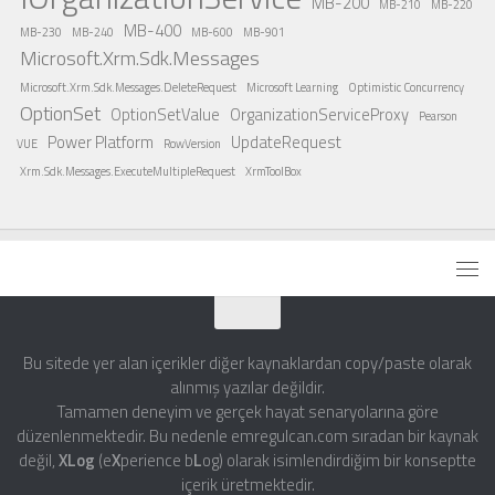
MB-200
MB-210
MB-220
MB-400
MB-230
MB-240
MB-600
MB-901
Microsoft.Xrm.Sdk.Messages
Microsoft.Xrm.Sdk.Messages.DeleteRequest
Microsoft Learning
Optimistic Concurrency
OptionSet
OptionSetValue
OrganizationServiceProxy
Pearson
Power Platform
UpdateRequest
VUE
RowVersion
Xrm.Sdk.Messages.ExecuteMultipleRequest
XrmToolBox
Bu sitede yer alan içerikler diğer kaynaklardan copy/paste olarak
alınmış yazılar değildir.
Tamamen deneyim ve gerçek hayat senaryolarına göre
düzenlenmektedir. Bu nedenle emregulcan.com sıradan bir kaynak
değil,
XLog
(e
X
perience b
L
og) olarak isimlendirdiğim bir konseptte
içerik üretmektedir.