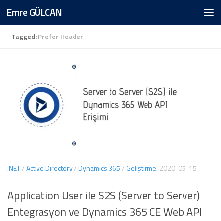
Emre GÜLCAN
Skip to content
Tagged:
Prefer Header
.NET
/
Active Directory
/
Dynamics 365
/
Geliştirme
2020-05-15
Application User ile S2S (Server to Server)
Entegrasyon ve Dynamics 365 CE Web API