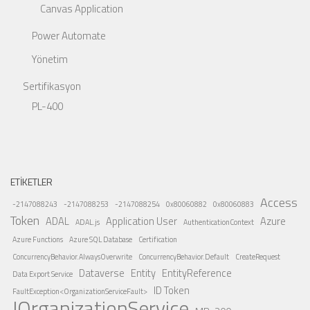
Canvas Application
Power Automate
Yönetim
Sertifikasyon
PL-400
ETIKETLER
Access
-2147088243
-2147088253
-2147088254
0x80060882
0x80060883
Token
ADAL
Application User
Azure
ADAL.js
AuthenticationContext
Azure Functions
Azure SQL Database
Certification
ConcurrencyBehavior.AlwaysOverwrite
ConcurrencyBehavior.Default
CreateRequest
Dataverse
Entity
EntityReference
Data Export Service
ID Token
FaultException<OrganizationServiceFault>
IOrganizationService