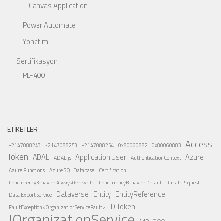
Canvas Application
Power Automate
Yönetim
Sertifikasyon
PL-400
ETIKETLER
Access
-2147088243
-2147088253
-2147088254
0x80060882
0x80060883
Token
ADAL
Application User
Azure
ADAL.js
AuthenticationContext
Azure Functions
Azure SQL Database
Certification
ConcurrencyBehavior.AlwaysOverwrite
ConcurrencyBehavior.Default
CreateRequest
Dataverse
Entity
EntityReference
Data Export Service
ID Token
FaultException<OrganizationServiceFault>
IOrganizationService