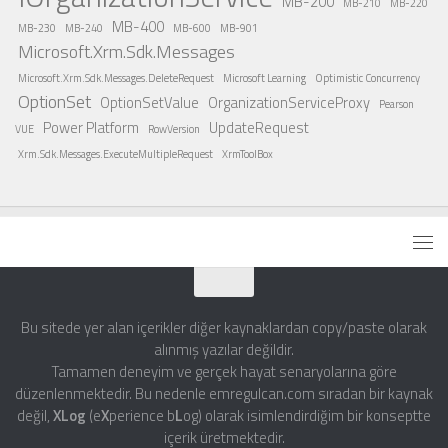
MB-200
MB-210
MB-220
MB-400
MB-230
MB-240
MB-600
MB-901
Microsoft.Xrm.Sdk.Messages
Microsoft.Xrm.Sdk.Messages.DeleteRequest
Microsoft Learning
Optimistic Concurrency
OptionSet
OptionSetValue
OrganizationServiceProxy
Pearson
Power Platform
UpdateRequest
VUE
RowVersion
Xrm.Sdk.Messages.ExecuteMultipleRequest
XrmToolBox
Bu sitede yer alan içerikler diğer kaynaklardan copy/paste olarak
alınmış yazılar değildir.
Tamamen deneyim ve gerçek hayat senaryolarına göre
düzenlenmektedir. Bu nedenle emregulcan.com sıradan bir kaynak
değil,
XLog
(e
X
perience b
L
og) olarak isimlendirdiğim bir konseptte
içerik üretmektedir.