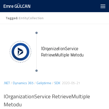
Emre GÜLCAN
Skip to content
Tagged:
EntityCollection
.NET
/
Dynamics 365
/
Geliştirme
/
SDK
2020-05-21
IOrganizationService RetrieveMultiple
Metodu