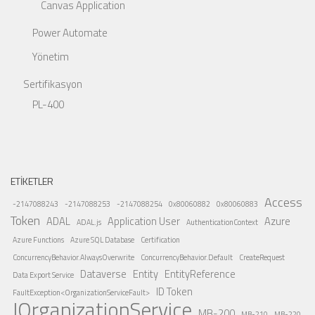
Canvas Application
Power Automate
Yönetim
Sertifikasyon
PL-400
ETIKETLER
Access
-2147088243
-2147088253
-2147088254
0x80060882
0x80060883
Token
ADAL
Application User
Azure
ADAL.js
AuthenticationContext
Azure Functions
Azure SQL Database
Certification
ConcurrencyBehavior.AlwaysOverwrite
ConcurrencyBehavior.Default
CreateRequest
Dataverse
Entity
EntityReference
Data Export Service
ID Token
FaultException<OrganizationServiceFault>
IOrganizationService
MB-200
MB-210
MB-220