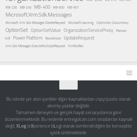
MB-400
MB-230
MB-240
MB-600
MB-901
Microsoft.Xrm.Sdk.Messages
Microsoft.Xrm.Sdk.Messages.DeleteRequest
Microsoft Learning
Optimistic Concurrency
OptionSet
OptionSetValue
OrganizationServiceProxy
Pearson
Power Platform
UpdateRequest
VUE
RowVersion
Xrm.Sdk.Messages.ExecuteMultipleRequest
XrmToolBox
Bu sitede yer alan içerikler diğer kaynaklardan copy/paste olarak
alınmış yazılar değildir.
Tamamen deneyim ve gerçek hayat senaryolarına göre
düzenlenmektedir. Bu nedenle emregulcan.com sıradan bir kaynak
değil,
XLog
(e
X
perience b
L
og) olarak isimlendirdiğim bir konseptte
içerik üretmektedir.