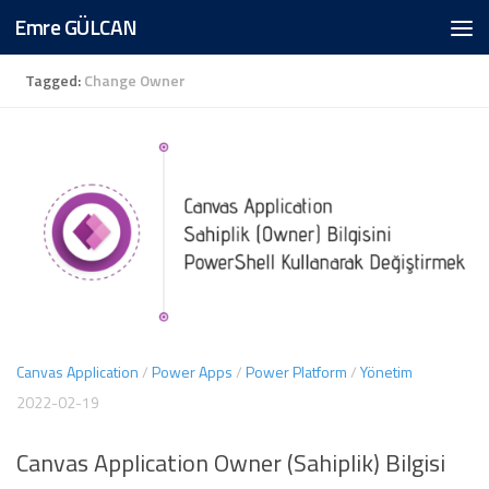
Emre GÜLCAN
Skip to content
Tagged:
Change Owner
Canvas Application
/
Power Apps
/
Power Platform
/
Yönetim
2022-02-19
Canvas Application Owner (Sahiplik) Bilgisi