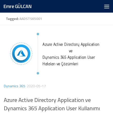
Emre GÜLCAN
Skip to content
Tagged:
AADSTS65001
Dynamics 365
2020-05-17
Azure Active Directory Application ve
Dynamics 365 Application User Kullanımı