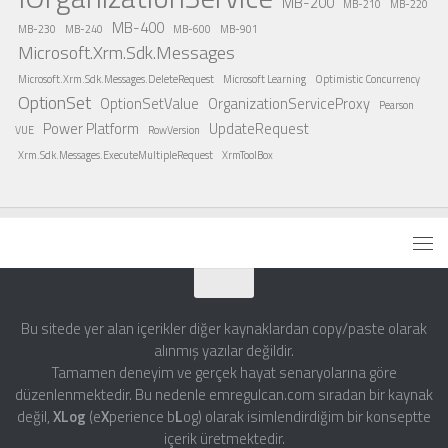
MB-200
MB-210
MB-220
MB-400
MB-230
MB-240
MB-600
MB-901
Microsoft.Xrm.Sdk.Messages
Microsoft.Xrm.Sdk.Messages.DeleteRequest
Microsoft Learning
Optimistic Concurrency
OptionSet
OptionSetValue
OrganizationServiceProxy
Pearson
Power Platform
UpdateRequest
VUE
RowVersion
Xrm.Sdk.Messages.ExecuteMultipleRequest
XrmToolBox
Bu sitede yer alan içerikler diğer kaynaklardan copy/paste olarak
alınmış yazılar değildir.
Tamamen deneyim ve gerçek hayat senaryolarına göre
düzenlenmektedir. Bu nedenle emregulcan.com sıradan bir kaynak
değil,
XLog
(e
X
perience b
L
og) olarak isimlendirdiğim bir konseptte
içerik üretmektedir.