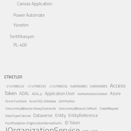
Canvas Application
Power Automate
Yönetim
Sertifikasyon
PL-400
ETIKETLER
Access
-2147088243
-2147088253
-2147088254
0x80060882
0x80060883
Token
ADAL
Application User
Azure
ADAL.js
AuthenticationContext
Azure Functions
Azure SQL Database
Certification
ConcurrencyBehavior.AlwaysOverwrite
ConcurrencyBehavior.Default
CreateRequest
Dataverse
Entity
EntityReference
Data Export Service
ID Token
FaultException<OrganizationServiceFault>
IOrganizationService