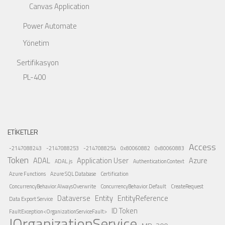
Canvas Application
Power Automate
Yönetim
Sertifikasyon
PL-400
ETIKETLER
Access
-2147088243
-2147088253
-2147088254
0x80060882
0x80060883
Token
ADAL
Application User
Azure
ADAL.js
AuthenticationContext
Azure Functions
Azure SQL Database
Certification
ConcurrencyBehavior.AlwaysOverwrite
ConcurrencyBehavior.Default
CreateRequest
Dataverse
Entity
EntityReference
Data Export Service
ID Token
FaultException<OrganizationServiceFault>
IOrganizationService