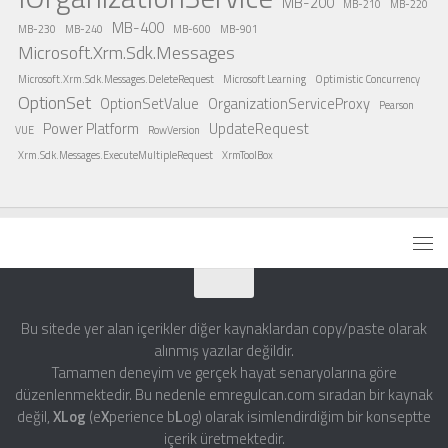
MB-200
MB-210
MB-220
MB-400
MB-230
MB-240
MB-600
MB-901
Microsoft.Xrm.Sdk.Messages
Microsoft.Xrm.Sdk.Messages.DeleteRequest
Microsoft Learning
Optimistic Concurrency
OptionSet
OptionSetValue
OrganizationServiceProxy
Pearson
Power Platform
UpdateRequest
VUE
RowVersion
Xrm.Sdk.Messages.ExecuteMultipleRequest
XrmToolBox
Bu sitede yer alan içerikler diğer kaynaklardan copy/paste olarak
alınmış yazılar değildir.
Tamamen deneyim ve gerçek hayat senaryolarına göre
düzenlenmektedir. Bu nedenle emregulcan.com sıradan bir kaynak
değil,
XLog
(e
X
perience b
L
og) olarak isimlendirdiğim bir konseptte
içerik üretmektedir.