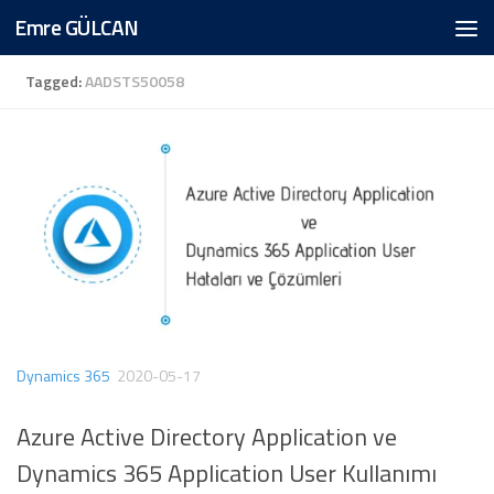
Emre GÜLCAN
Skip to content
Tagged:
AADSTS50058
Dynamics 365
2020-05-17
Azure Active Directory Application ve
Dynamics 365 Application User Kullanımı